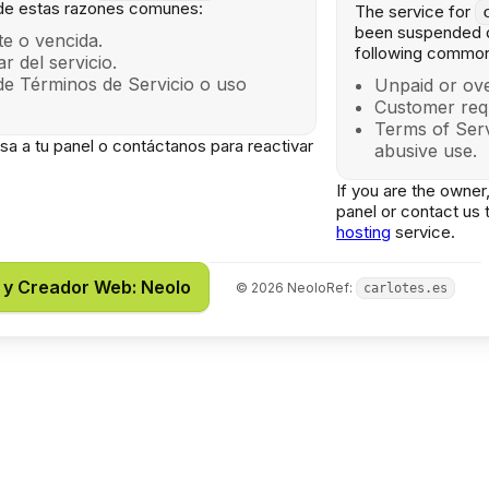
de estas razones comunes:
The service for
been suspended d
e o vencida.
following common
lar del servicio.
de Términos de Servicio o uso
Unpaid or ove
Customer req
Terms of Serv
gresa a tu panel o contáctanos para reactivar
abusive use.
If you are the owner,
panel or contact us 
hosting
service.
 y Creador Web: Neolo
©
2026
Neolo
Ref:
carlotes.es