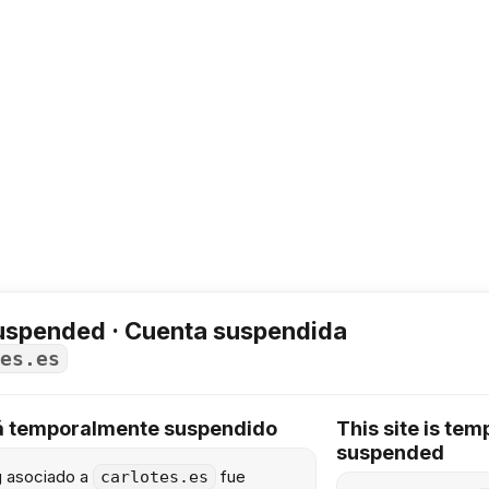
uspended · Cuenta suspendida
es.es
tá temporalmente suspendido
This site is tem
suspended
ng asociado a
fue
carlotes.es