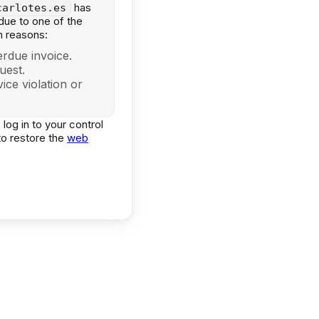
has
carlotes.es
ue to one of the
 reasons:
rdue invoice.
uest.
ice violation or
 log in to your control
to restore the
web