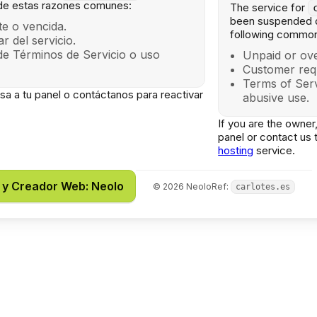
de estas razones comunes:
The service for
been suspended d
e o vencida.
following common
lar del servicio.
de Términos de Servicio o uso
Unpaid or ove
Customer req
Terms of Serv
gresa a tu panel o contáctanos para reactivar
abusive use.
If you are the owner,
panel or contact us 
hosting
service.
 y Creador Web: Neolo
©
2026
Neolo
Ref:
carlotes.es