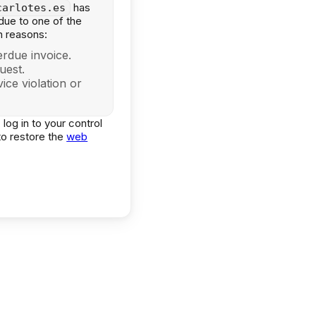
has
carlotes.es
ue to one of the
 reasons:
rdue invoice.
uest.
ice violation or
 log in to your control
to restore the
web