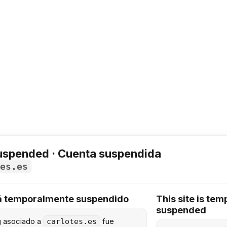
uspended · Cuenta suspendida
es.es
tá temporalmente suspendido
This site is tem
suspended
ng asociado a
fue
carlotes.es